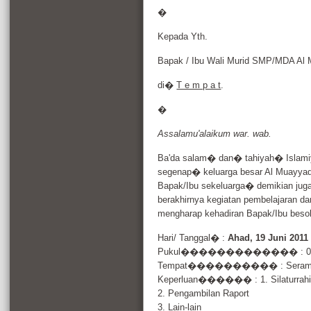
�
Kepada Yth.
Bapak / Ibu Wali Murid SMP/MDA Al
di�
T e m p a t
.
�
Assalamu'alaikum war. wab.
Ba'da salam� dan� tahiyah� Islam
segenap� keluarga besar Al Muayyad
Bapak/Ibu sekeluarga� demikian juga
berakhirnya kegiatan pembelajaran d
mengharap kehadiran Bapak/Ibu beso
Hari/ Tanggal� :
Ahad, 19 Juni 2011
Pukul������������� : 08.00
Tempat���������� : Serambi 
Keperluan������ : 1. Silaturrah
2. Pengambilan Raport
3. Lain-lain