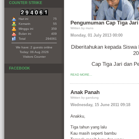
COUNTER STRIKE
Hari ini
75
Pengumuman Cap Tiga Jari
Kemarin
55
Written by muns
Minggu ini
359
Bulan ini
409
Monday, 01 July 2013 00:00
Total
294061
Diberitahukan kepada Siswa
We have: 2 guests online
20
Today: 06 Aug 2026
Visitors Counter
Cap Tiga Jari dan Pe
FACEBOOK
READ MORE...
Anak Panah
Written by gandung
Wednesday, 15 June 2011 09:18
Anakku,
Tiga tahun yang lalu
Kau masih seperti bambu