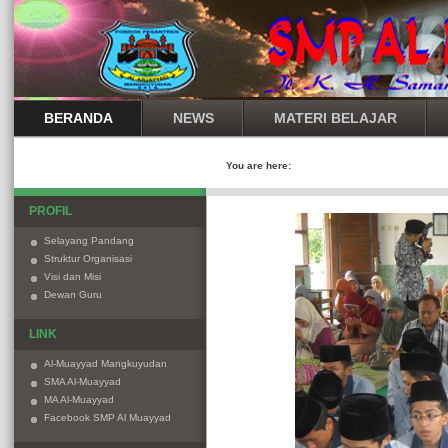
BERANDA
NEWS
MATERI BELAJAR
You are here:
PROFIL
Selayang Pandang
Struktur Organisasi
Visi dan Misi
Dewan Guru
LINK
Al-Muayyad Mangkuyudan
SMA Al-Muayyad
MA Al-Muayyad
Facebook SMP Al Muayyad