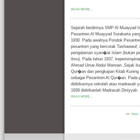
READ MORE...
Sejarah berdirinya SMP Al Muayyad t
Pesantren Al Muayyad Surakarta yang
1930. Pada awalnya Pondok Pesantr
pesantren yang bercorak Tashawwuf, d
pengalaman syari�at Islam (bukan pen
ilmu). Pada tahun 1937, kepemimpina
Ahmad Umar Abdul Mannan. Sejak itu
Qur�an dan pengkajian Kitab Kuning s
sebagai Pesantren Al Qur�an. Pada
didirikannya sekolah atau madrasah 
1939 didirikanlah Madrasah Diniyyah.
READ MORE...
<<
Start