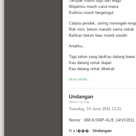
Tampak masih lugu dan wagu
Wajahmu masih carut-marut
Kulitmu masih bergelugut
Celana pendek, sering merengek-reng
Rok mini, belum mandiri sama sekali
Bahkan belum bias mandi sendiri
Anakku,
Tiga tahun yang laluKau datang bawa
Kau datang untuk diajari
Kau datang untuk dibekali
READ MORE...
Undangan
Written by smp
Tuesday, 14 June 2011 13:11
Nomor : 068.K/SMP-AL/E.14/VI/2011
H a l��� :
Undangan