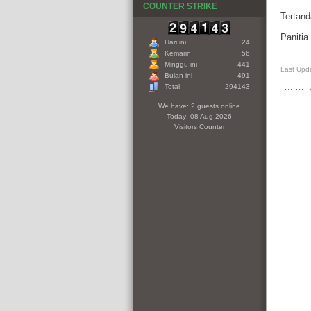
COUNTER STRIKE
Tertan
Paniti
Hari ini
24
Kemarin
56
Minggu ini
441
Last Upd
Bulan ini
491
Total
294143
We have: 2 guests online
Today: 08 Aug 2026
Visitors Counter