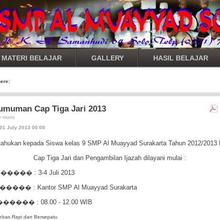
MATERI BELAJAR
GALLERY
HASIL BELAJAR
here:
umuman Cap Tiga Jari 2013
by muns
01 July 2013 00:00
itahukan kepada Siswa kelas 9 SMP Al Muayyad Surakarta Tahun 2012/2013
Cap Tiga Jari dan Pengambilan Ijazah dilayani mulai :
l����� : 3-4 Juli 2013
����� : Kantor SMP Al Muayyad Surakarta
������ : 08.00 - 12.00 WIB
ebas Rapi dan Bersepatu