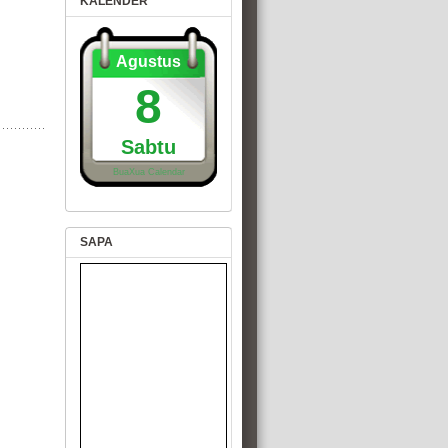
KALENDER
Agustus
8
Sabtu
BuaXua Calendar
SAPA