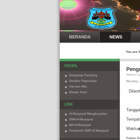
BERANDA
NEWS
You are 
PROFIL
Peng
Written 
Selayang Pandang
Struktur Organisasi
Monday, 
Visi dan Misi
Diber
Dewan Guru
LINK
Tangga
Al-Muayyad Mangkuyudan
Tempat
SMA Al-Muayyad
MA Al-Muayyad
Waktu
Facebook SMP Al Muayyad
Pakian B